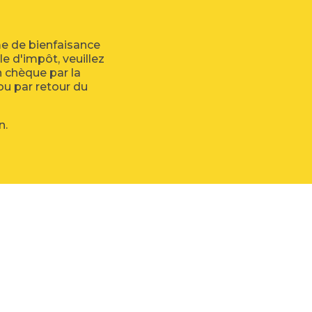
e de bienfaisance
e d'impôt, veuillez
n chèque par la
 ou par retour du
n.