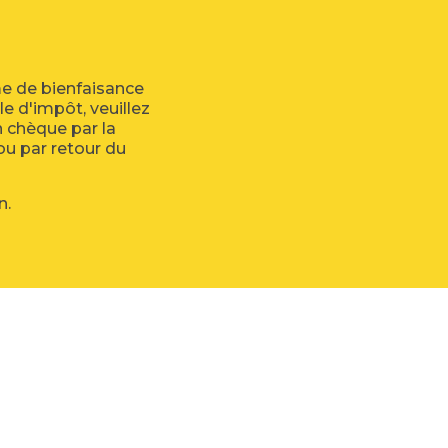
e de bienfaisance
e d'impôt, veuillez
n chèque par la
 ou par retour du
n.